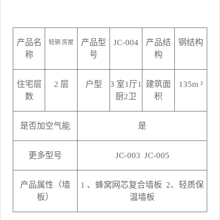
产品名
产品型
JC-004
产品结
钢结构
轻钢
房屋
称
号
构
住宅层
2
层
户型
3
室1厅1
建筑面
135m
²
数
厨2卫
积
是否加空气能
是
更多型号
JC-003 JC-005
产品属性（墙
1
、蜂窝网芯复合墙板 2、轻质保
板）
温墙板