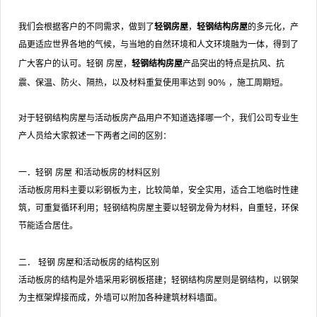
我们会根据客户的不同需求，做到了
轻钢房屋
，
轻钢结构房屋
的多元化，产
品更适应世界各地的气候，与当地的自然环境和人文环境融为一体，得到了
广大客户的认可。轻钢
房屋
，
轻钢结构房屋
产品突出的特点是抗风、抗
震、保温、防火、隔热，以及材料重复使用率达到
90%
，施工周期短。
对于轻钢结构房屋与活动板房产品用户不知道选择哪一个，我们公司专业生
产人员给大家叙述一下两者之间的区别：
一．轻钢
房屋
和活动板房的材料区别
活动板房用料主要以彩钢板为主，比较简单，安全实用，适合工地临时性建
筑，可重复循环利用；轻钢结构房屋主要以轻钢龙骨为材料，自重轻，环保
节能适合居住。
二．
轻钢
房屋
和活动板房的结构区别
活动板房的结构是外墙采用彩钢板搭建；轻钢结构房屋则是钢结构，以钢架
为主框架焊接而成，外墙可以附加各种建筑材料墙面。